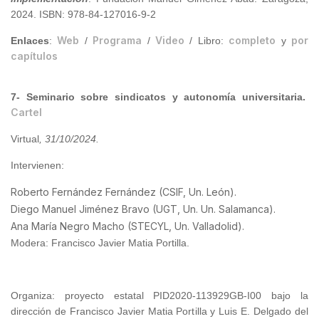
2024. ISBN: 978-84-127016-9-2
Web
Programa
Video
completo
por
Enlaces
:
/
/
/ Libro:
y
capítulos
7- Seminario sobre sindicatos y autonomía universitaria.
Cartel
Virtual
, 31/10/2024
.
Intervienen:
Roberto Fernández Fernández (CSIF, Un. León).
Diego Manuel Jiménez Bravo (UGT, Un. Un. Salamanca).
Ana María Negro Macho (STECYL, Un. Valladolid).
Modera: Francisco Javier Matia Portilla.
Organiza: proyecto estatal PID2020-113929GB-I00 bajo la
dirección de Francisco Javier Matia Portilla y Luis E. Delgado del